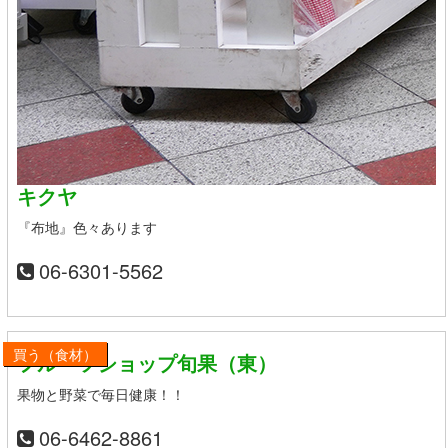
キクヤ
『布地』色々あります
06-6301-5562
買う（食材）
フルーツショップ旬果（東）
果物と野菜で毎日健康！！
06-6462-8861