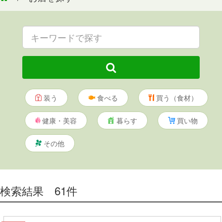
検
索
装う
食べる
買う（食材）
健康・美容
暮らす
買い物
その他
検索結果 61件