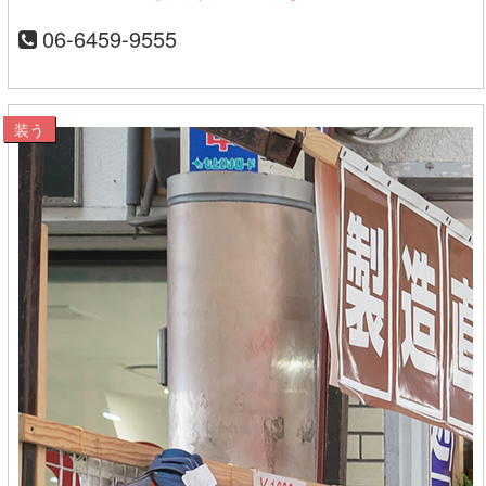
06-6459-9555
装う