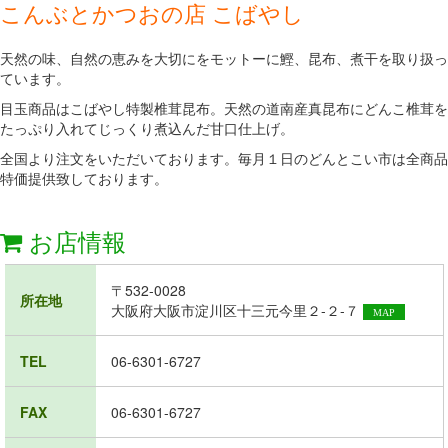
こんぶとかつおの店 こばやし
天然の味、自然の恵みを大切にをモットーに鰹、昆布、煮干を取り扱っ
ています。
目玉商品はこばやし特製椎茸昆布。天然の道南産真昆布にどんこ椎茸を
たっぷり入れてじっくり煮込んだ甘口仕上げ。
全国より注文をいただいております。毎月１日のどんとこい市は全商品
特価提供致しております。
お店情報
〒532-0028
所在地
大阪府大阪市淀川区十三元今里２-２-７
MAP
TEL
06-6301-6727
FAX
06-6301-6727